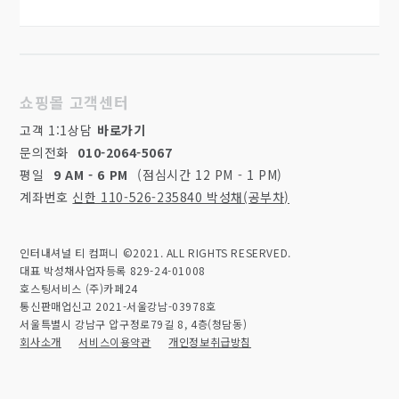
쇼핑몰 고객센터
고객 1:1상담
바로가기
문의전화
010-2064-5067
평일
9 AM - 6 PM
(점심시간 12 PM - 1 PM)
계좌번호
신한 110-526-235840 박성채(공부차)
인터내셔널 티 컴퍼니 ©2021. ALL RIGHTS RESERVED.
대표 박성채
사업자등록 829-24-01008
호스팅서비스 (주)카페24
통신판매업신고 2021-서울강남-03978호
서울특별시 강남구 압구정로79길 8, 4층(청담동)
회사소개
서비스이용약관
개인정보취급방침