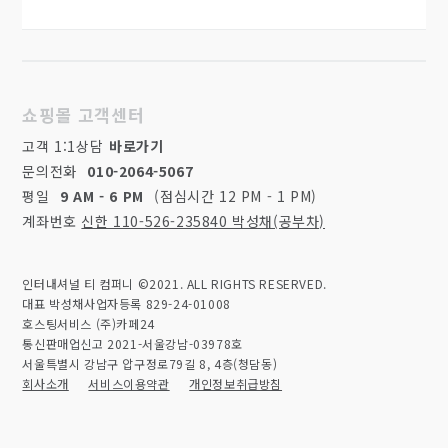
쇼핑몰 고객센터
고객 1:1상담
바로가기
문의전화
010-2064-5067
평일
9 AM - 6 PM
(점심시간 12 PM - 1 PM)
계좌번호
신한 110-526-235840 박성채(공부차)
인터내셔널 티 컴퍼니 ©2021. ALL RIGHTS RESERVED.
대표 박성채
사업자등록 829-24-01008
호스팅서비스 (주)카페24
통신판매업신고 2021-서울강남-03978호
서울특별시 강남구 압구정로79길 8, 4층(청담동)
회사소개
서비스이용약관
개인정보취급방침