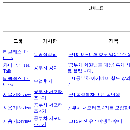
그룹
게시판
제목
티클래스 Tea
동영상강의
[코] 9.07 ~ 9.28 향도 입문 4
Class
[공부차 회원님들 대상] 흑차
차이야기 Tea
공부차 공지
Talk
료 올립니다.
[코] 공부차 아카데미 향도 강의
티클래스 Tea
수업후기
Class
기
공부차 서포터
시음기Review
[코] 복정백차 16년 목단왕
즈 3기
공부차 서포터
시음기Review
공부차 서포터즈 4기를 모집합
즈 4기
공부차 서포터
시음기Review
[코] 5년진 유기야생차 수미
즈 3기