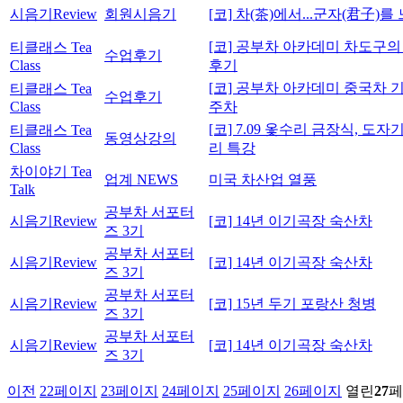
시음기Review
회원시음기
[코] 차(茶)에서...군자(君子)를 
[코] 공부차 아카데미 차도구의 
티클래스 Tea
수업후기
Class
후기
[코] 공부차 아카데미 중국차 기
티클래스 Tea
수업후기
Class
주차
[코] 7.09 옻수리 금장식, 도자
티클래스 Tea
동영상강의
Class
리 특강
차이야기 Tea
업계 NEWS
미국 차산업 열풍
Talk
공부차 서포터
시음기Review
[코] 14년 이기곡장 숙산차
즈 3기
공부차 서포터
시음기Review
[코] 14년 이기곡장 숙산차
즈 3기
공부차 서포터
시음기Review
[코] 15년 두기 포랑산 청병
즈 3기
공부차 서포터
시음기Review
[코] 14년 이기곡장 숙산차
즈 3기
이전
22
페이지
23
페이지
24
페이지
25
페이지
26
페이지
열린
27
페