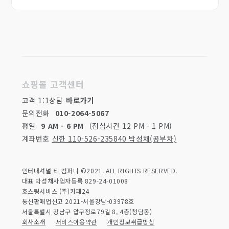
긴압도), 총 생산량은 500편 입니다. 향차를 아침에
품평하면, 입안에서 머문 좋은 향기가 사라지지 않고, 저녁
노을이 만천하를 비치는 것과 같다. 사치등급의 최고입니다.
쇼핑몰 고객센터
고객 1:1상담
바로가기
문의전화
010-2064-5067
평일
9 AM - 6 PM
(점심시간 12 PM - 1 PM)
계좌번호
신한 110-526-235840 박성채(공부차)
인터내셔널 티 컴퍼니 ©2021. ALL RIGHTS RESERVED.
대표 박성채
사업자등록 829-24-01008
호스팅서비스 (주)카페24
통신판매업신고 2021-서울강남-03978호
서울특별시 강남구 압구정로79길 8, 4층(청담동)
회사소개
서비스이용약관
개인정보취급방침