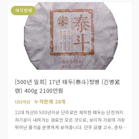
적극 추천합니다.
예약판매
[500년 일회] 17년 태두(泰斗)청병 (긴병紧
饼) 400g 2100만원
누적판매 26개
다다익선
12대 차산의 500년이상 단주로만 제작한 태두는 단전까지
차기운이 내려가는 원료만 모은 것으로, 보이차 가운데 가장
뛰어난 품격을 분명하게 보여줍니다. 단주 급별 고수, 춘차,
병배, 긴병(철병에 준하는 긴압도), 총 생산량은 500편