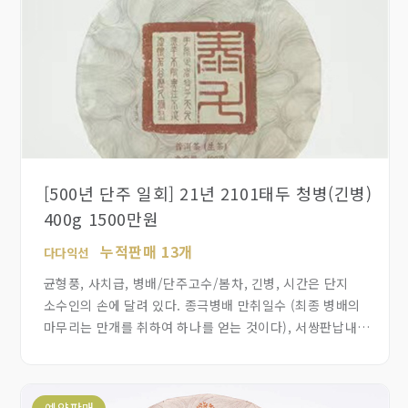
[500년 단주 일회] 21년 2101태두 청병(긴병)
400g 1500만원
누적판매 13개
다다익선
균형풍, 사치급, 병배/단주고수/봄차, 긴병, 시간은 단지
소수인의 손에 달려 있다. 종극병배 만취일수 (최종 병배의
마무리는 만개를 취하여 하나를 얻는 것이다), 서쌍판납내의
500년이상된 단주 고수차중 단전으로 기운이 모이는 차만
모아서 500편 한정생산 합니다. 차를 약으로 드시는 분께
적극 추천합니다.
예약판매