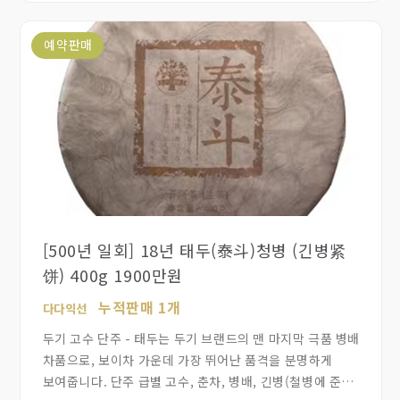
입니다. 향차를 아침에 품평하면, 입안에서 머문 좋은 향기가
사라지지 않고, 저녁 노을이 만천하를 비치는 것과 같다.
예약판매
많은 분들과 시음을 통해 얻은 결과는 속이 편하고 몸에
기운을 가져다 줍니다. 마시면서 오래 보관할 수 있는
명품중에 명품입니다.
[500년 일회] 18년 태두(泰斗)청병 (긴병紧
饼) 400g 1900만원
누적판매 1개
다다익선
두기 고수 단주 - 태두는 두기 브랜드의 맨 마지막 극품 병배
차품으로, 보이차 가운데 가장 뛰어난 품격을 분명하게
보여줍니다. 단주 급별 고수, 춘차, 병배, 긴병(철병에 준하는