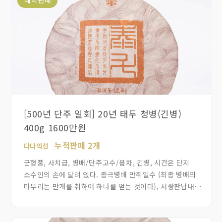
[500년 단주 일회] 20년 태두 청병(긴병)
400g 1600만원
누적판매 2개
다다익선
균형풍, 사치급, 병배/단주고수/봄차, 긴병, 시간은 단지
소수인의 손에 달려 있다. 종극병배 만취일수 (최종 병배의
마무리는 만개를 취하여 하나를 얻는 것이다), 서쌍판납내의
500년이상된 단주 고수차중 단전으로 기운이 모이는 차만
모아서 500편 한정생산 합니다. 차를 약으로 드시는 분께