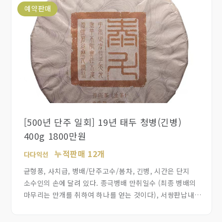
적극 추천합니다.
예약판매
[500년 단주 일회] 19년 태두 청병(긴병)
400g 1800만원
누적판매 12개
다다익선
균형풍, 사치급, 병배/단주고수/봄차, 긴병, 시간은 단지
소수인의 손에 달려 있다. 종극병배 만취일수 (최종 병배의
마무리는 만개를 취하여 하나를 얻는 것이다), 서쌍판납내의
500년이상된 단주 고수차중 단전으로 기운이 모이는 차만
모아서 500편 한정생산 합니다. 차를 약으로 드시는 분께