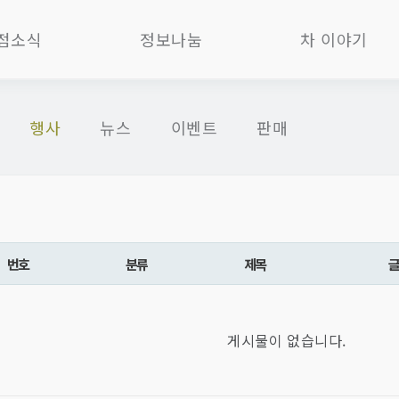
점소식
정보나눔
차 이야기
러리&티하우스(청담)
서포터즈1기
뉴스레터
행사
뉴스
이벤트
판매
로차실(청담)
서포터즈2기
자사호
이커리(과천)
서포터즈3기
도자기
Bar(과천)
서포터즈4기
보이차
2B위탁제조(과천)
서포터즈5기
삼학육보차
2B위탁제조(함평)
서포터즈차총
백사계안화차
번호
분류
제목
러리&티하우스(함평)
회원시음기
기타 흑차
러리&티하우스(인사)
동영상시음기
중국차
게시물이 없습니다.
로차실(가회)
문득
한국차
인샵지점(통합)
일본차