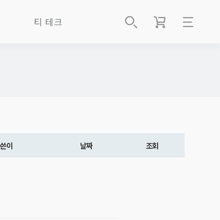
티 테크
로그인
티 테크 NEWS
회원가입
차사 나우
숙성고 멤버쉽(과천)
주문배송조회
숙성고 멤버쉽(함평)
마이페이지
숙성고 멤버쉽(인사)
글쓴이
날짜
조회
쇼핑몰
다보茶寶
샵인샵지점
About Us