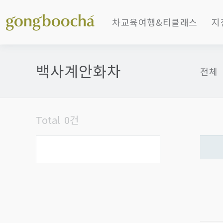
차교육여행&티클래스
지
수업소개
갤
백사계안화차
전체
수업후기
소
동영상강의
베
차여행소개
티 
Total 0건
차여행후기
B
컨설팅
B
갤
갤
소
샵