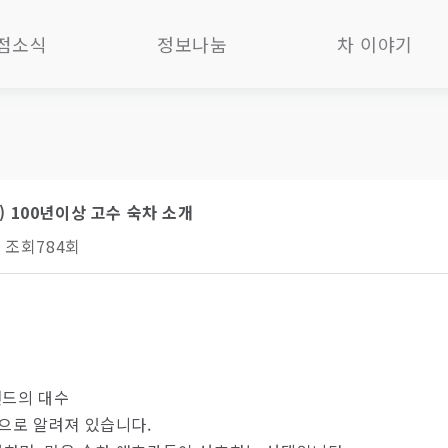
점소식
정보나눔
차 이야기
러리&티하우스(청담)
서포터즈1기
뉴스레터
로차실(청담)
서포터즈2기
자사호
이커리(과천)
서포터즈3기
도자기
) 100년이상 고수 숙차 소개
Bar(과천)
서포터즈4기
보이차
조회
784회
2B위탁제조(과천)
서포터즈5기
삼학육보차
2B위탁제조(함평)
서포터즈차총
백사계안화차
러리&티하우스(함평)
회원시음기
기타 흑차
러리&티하우스(인사)
동영상시음기
중국차
로차실(가회)
문득
한국차
랜드의 대수
인샵지점(통합)
일본차
션으로 알려져 있습니다.