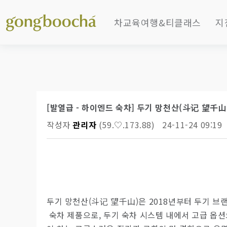
차교육여행&티클래스
지
수업소개
갤
수업후기
소
동영상강의
베
[발열급 - 하이엔드 숙차] 두기 망천산(斗记 望千山
차여행소개
티 
작성자
관리자
(59.♡.173.88)
24-11-24 09:19
차여행후기
B
컨설팅
B
갤
갤
소
두기 망천산(斗记 望千山)은 2018년부터 두기 브
샵
숙차 제품으로, 두기 숙차 시스템 내에서 고급 옵