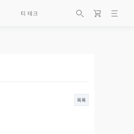
티 테크
로그인
티 테크 NEWS
회원가입
차사 나우
숙성고 멤버쉽(과천)
주문배송조회
숙성고 멤버쉽(함평)
마이페이지
숙성고 멤버쉽(인사)
쇼핑몰
목록
다보茶寶
샵인샵지점
About Us