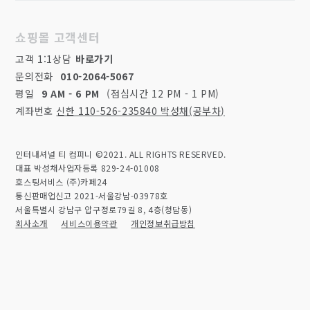
쇼핑몰 고객센터
고객 1:1상담
바로가기
문의전화
010-2064-5067
평일
9 AM - 6 PM
(점심시간 12 PM - 1 PM)
계좌번호
신한 110-526-235840 박성채(공부차)
인터내셔널 티 컴퍼니 ©2021. ALL RIGHTS RESERVED.
대표 박성채
사업자등록 829-24-01008
호스팅서비스 (주)카페24
통신판매업신고 2021-서울강남-03978호
서울특별시 강남구 압구정로79길 8, 4층(청담동)
회사소개
서비스이용약관
개인정보취급방침