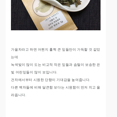
가을차라고 하면 어쩐지 훌쩍 큰 잎들만이 가득할 것 같았
는데
녹색빛이 많이 도는 비교적 작은 잎들과 솜털이 보송한 은
빛 어린잎들이 많이 보입니다.
건차에서부터 시원한 단향이 기대감을 높여줍니다.
다른 백차들에 비해 달큰함 보다는 시원함이 먼저 치고 올
라옵니다.