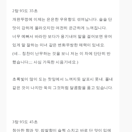
2탕 95도 35초
개완뚜껑에 이제는 은은한 우유향도 섞여납니다. 슬슬 단
맛이 강하게 올라오지만 여전히 은근하게 느껴집니다.
너무 예뻐서 바라만 보다가 용기내어 말을 걸어보면 유머
있게 말 잘하는 미녀 같은 변화무쌍한 매력이 있네요.
(네... 칭찬이 난무하는 것을 보니 저는 이 차에 단단히 반
했습니다;;; 사심 가득한 시음기네요.)
초록빛이 많이 도는 찻잎에서 느껴지듯 살포시 풋내. 풀내
같은 것이 나지만 쑥의 그것처럼 달콤함을 품고 있습니다.
3탕 95도 45초
청아한 향과 맛. 쌉쌀함이 슬쩍 스치고 바로 단 맛이 입에