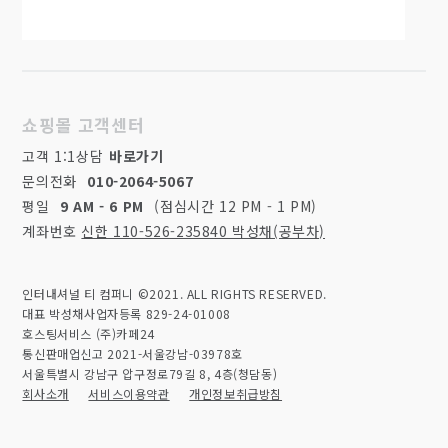
쇼핑몰 고객센터
고객 1:1상담
바로가기
문의전화
010-2064-5067
평일
9 AM - 6 PM
(점심시간 12 PM - 1 PM)
계좌번호
신한 110-526-235840 박성채(공부차)
인터내셔널 티 컴퍼니 ©2021. ALL RIGHTS RESERVED.
대표 박성채
사업자등록 829-24-01008
호스팅서비스 (주)카페24
통신판매업신고 2021-서울강남-03978호
서울특별시 강남구 압구정로79길 8, 4층(청담동)
회사소개
서비스이용약관
개인정보취급방침