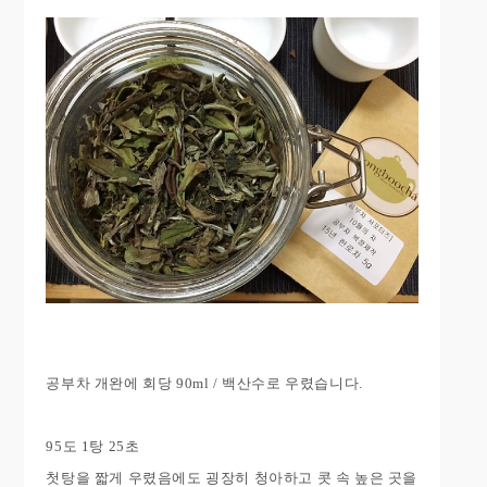
공부차 개완에 회당 90ml / 백산수로 우렸습니다.
95도 1탕 25초
첫탕을 짧게 우렸음에도 굉장히 청아하고 콧 속 높은 곳을