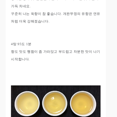
가득 차네요.
꾸준히 나는 쑥향이 참 좋습니다. 개완뚜껑의 유향은 연유
처럼 더욱 강해졌습니다.
4탕 95도 1분
향도 맛도 쨍함이 좀 가라앉고 부드럽고 차분한 맛이 나기
시작합니다.