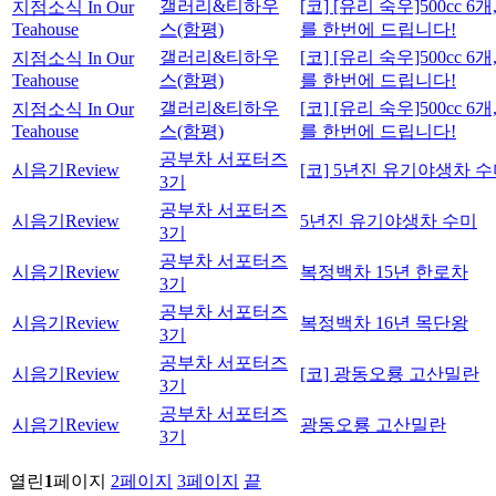
갤러리&티하우
[코] [유리 숙우]500cc 6
지점소식 In Our
Teahouse
스(함평)
를 한번에 드립니다!
갤러리&티하우
[코] [유리 숙우]500cc 6
지점소식 In Our
Teahouse
스(함평)
를 한번에 드립니다!
갤러리&티하우
[코] [유리 숙우]500cc 6
지점소식 In Our
Teahouse
스(함평)
를 한번에 드립니다!
공부차 서포터즈
시음기Review
[코] 5년진 유기야생차 
3기
공부차 서포터즈
시음기Review
5년진 유기야생차 수미
3기
공부차 서포터즈
시음기Review
복정백차 15년 한로차
3기
공부차 서포터즈
시음기Review
복정백차 16년 목단왕
3기
공부차 서포터즈
시음기Review
[코] 광동오룡 고산밀란
3기
공부차 서포터즈
시음기Review
광동오룡 고산밀란
3기
열린
1
페이지
2
페이지
3
페이지
끝