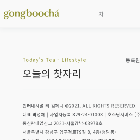
차
보이차
흑차
청차
(우롱차)
Today's Tea - Lifestyle
등록된
백차
오늘의 찻자리
홍차
녹차/황차
일본차
인터내셔널 티 컴퍼니 ©2021. ALL RIGHTS RESERVED.
한국후발효차
대표 박성채
|
사업자등록 829-24-01008
|
호스팅서비스 (주
꽃차/기타
통신판매업신고 2021-서울강남-03978호
가루말차
서울특별시 강남구 압구정로79길 8, 4층(청담동)