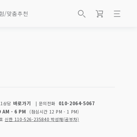
험/맞춤추천
로그인
best
회원가입
2B 벌크
 best
주문배송조회
EM 공급
마이페이지
절임박
전예약
다보茶寶
회/체험예약
바로가기
010-2064-5067
:1상담
|
문의전화
샵인샵지점
g차
9 AM - 6 PM
(점심시간 12 PM - 1 PM)
번호
신한 110-526-235840 박성채(공부차)
About Us