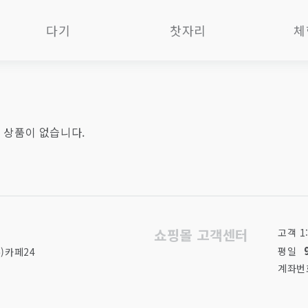
다기
찻자리
체
자사호
제과제빵다식
차 
다관
차판
B
찻잔
차통
다기
 상품이 없습니다.
개완
화로
O
숙우
향도구
품
(공도배)
차가구
사
탕관
소품/차총
다
유리다기
쇼핑몰 고객센터
고객 1
화병화분
1
한국작가작품
평일
)카페24
포장재
기타 차도구
계좌
세트