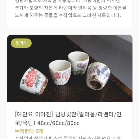
덤벙기법으로 제작한 차통입니다. 호방하면서 넉넉한
크기와 모양의 차통에 라벤더와 알리움 등 청량한 여름을
느끼게 해주는 꽃들을 수작업으로 그려진 차통입니다.
온라인
[예인요 이미진] 덤벙꽃잔(알리움/라벤더/연
꽃/목단) 40cc/60cc/80cc
누적판매 5개
수작업과 장작가마 소성 특유의 자연스러운 멋으로 차