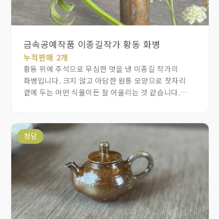
금속공예작품 이종길작가 황동 화병
누적판매 2개
황동 위에 주석으로 무심한 멋을 낸 이종길 작가의
화병입니다. 크지 않고 아담한 원통 모양으로 찻자리
곁에 두는 어떤 식물이든 잘 어울리는 것 같습니다.
자연스럽고 빈티지한 무드로, 화사한 꽃은 더 화사하게
만들어주고, 꽃과 풀마다 가진 선을 정리해주기도 더
살리기도 합니다. 티테이블, 티룸 어떤 공간이든 두기
청담
좋은 사이즈와 디자인입니다.