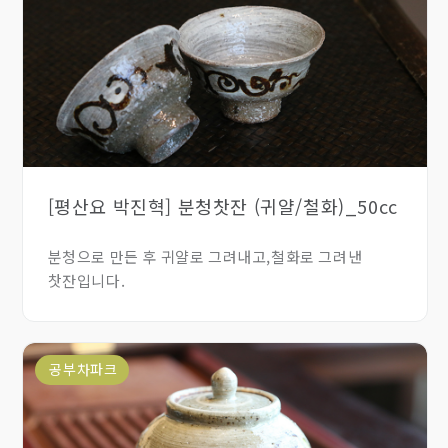
[평산요 박진혁] 분청찻잔 (귀얄/철화)_50cc
분청으로 만든 후 귀얄로 그려내고,철화로 그려낸
찻잔입니다.
공부차파크