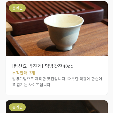
온라인
[평산요 박진혁] 덤벙찻잔40cc
누적판매 3개
덤벙기법으로 제작한 찻잔입니다. 따듯한 색감에 한손에
폭 감기는 사이즈입니다.
온라인