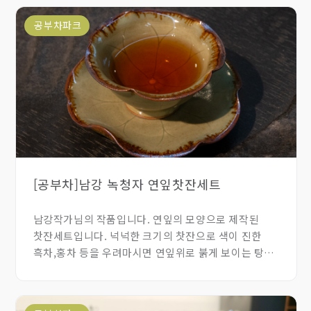
공부차파크
[공부차]남강 녹청자 연잎찻잔세트
남강작가님의 작품입니다. 연잎의 모양으로 제작된
찻잔세트입니다. 넉넉한 크기의 찻잔으로 색이 진한
흑차,홍차 등을 우려마시면 연잎위로 붉게 보이는 탕색이
돋보여 찻자리의 즐거움이 있는 찻잔입니다.