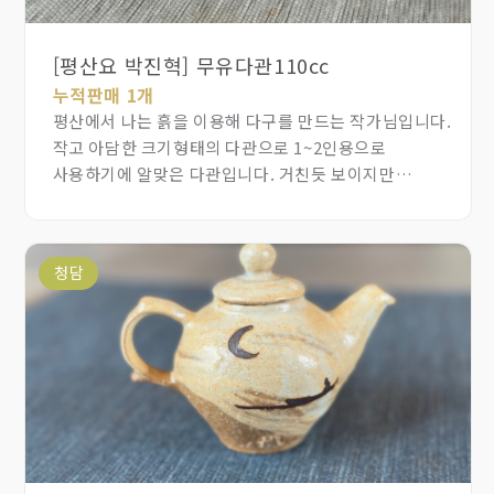
[평산요 박진혁] 무유다관110cc
누적판매 1개
평산에서 나는 흙을 이용해 다구를 만드는 작가님입니다.
작고 아담한 크기형태의 다관으로 1~2인용으로
사용하기에 알맞은 다관입니다. 거친듯 보이지만
따듯하면서 차분한 느낌을 주어 어디든 잘 어울리는
다관입니다.
청담