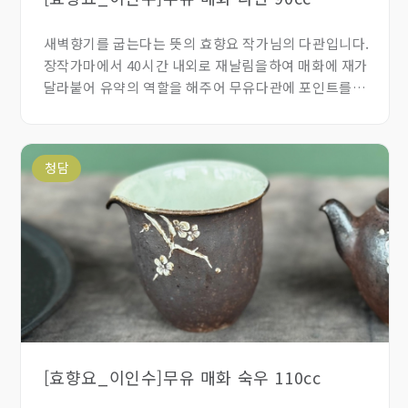
새벽향기를 굽는다는 뜻의 효향요 작가님의 다관입니다.
장작가마에서 40시간 내외로 재날림을하여 매화에 재가
달라붙어 유약의 역할을 해주어 무유다관에 포인트를
주었습니다.
청담
[효향요_이인수]무유 매화 숙우 110cc