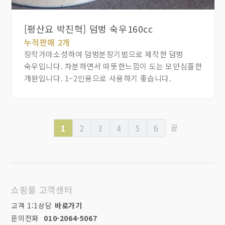
[평산요 박진혁] 덤벙 숙우160cc
누적판매 2개
장작가마소성하여 덤벙분장기법으로 제작한 덤벙
숙우입니다. 차분하면서 따뜻한느낌이 도는 모던심플한
개완입니다. 1~2인용으로 사용하기 좋습니다.
1
2
3
4
5
6
끝
쇼핑몰 고객센터
고객 1:1상담
바로가기
문의전화
010-2064-5067