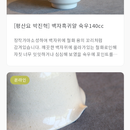
[평산요 박진혁] 백자흑귀얄 숙우140cc
장작가마소성하여 백자위에 철화 용의 꼬리처럼
감겨있습니다. 깨끗한 백자위에 올라가있는 철화로인해
자칫 너무 밋밋하거나 심심해 보였을 숙우에 포인트를
주었습니다. 1~2인 용으로 사용하기 좋습니다.
온라인