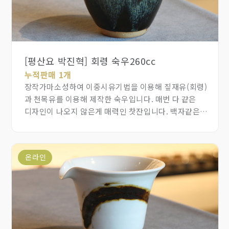
[평산요 박진혁] 회령 숙우260cc
누적판매 1개
장작가마소성하여 이중시유기법을 이용해 짚재유(회령)
과 천목유를 이용해 제작한 숙우입니다. 매번 다 같은
디자인이 나오지 않은게 매력인 찻잔입니다. 백자같은
밝고깨끗함과는 반대되는 느낌으로 화려한 듯 하면서도
우주를 바라보는 듯한 느낌이듭니다.
온라인