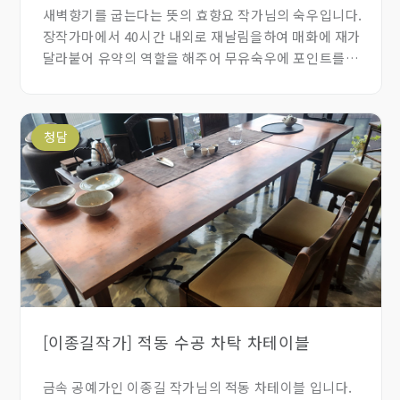
새벽향기를 굽는다는 뜻의 효향요 작가님의 숙우입니다.
장작가마에서 40시간 내외로 재날림을하여 매화에 재가
달라붙어 유약의 역할을 해주어 무유숙우에 포인트를
주었습니다.
청담
[이종길작가] 적동 수공 차탁 차테이블
금속 공예가인 이종길 작가님의 적동 차테이블 입니다.