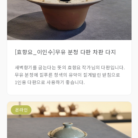
[효향요_이인수]무유 분청 다판 차판 다지
새벽향기를 굽는다는 뜻의 효향요 작가님의 다판입니다.
무유 분청에 짙푸른 청색의 유약이 짙게발린 받침으로
1인용 다판으로 사용하기 좋습니다.
온라인