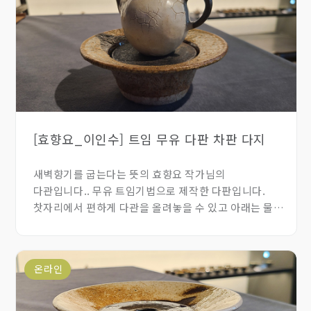
[효향요_이인수] 트임 무유 다판 차판 다지
새벽향기를 굽는다는 뜻의 효향요 작가님의
다관입니다.. 무유 트임기법으로 제작한 다판입니다.
찻자리에서 편하게 다관을 올려놓을 수 있고 아래는 물을
담는 홈이 있어 1인용 다판 차판으로 사용하기에도
좋습니다.
온라인