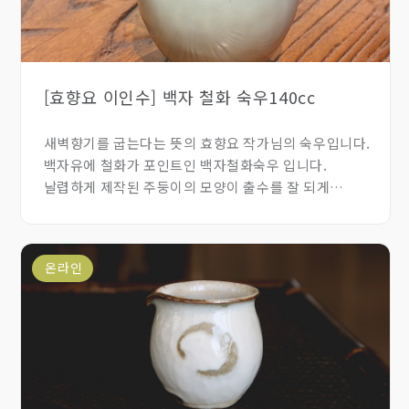
[효향요 이인수] 백자 철화 숙우140cc
새벽향기를 굽는다는 뜻의 효향요 작가님의 숙우입니다.
백자유에 철화가 포인트인 백자철화숙우 입니다.
날렵하게 제작된 주둥이의 모양이 출수를 잘 되게
도와줍니다.
온라인