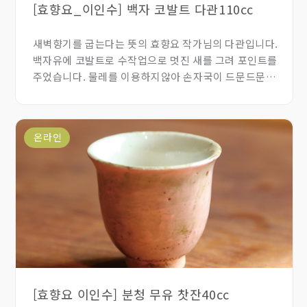
[효향요_이인수] 백자 코발트 다관110cc
새벽향기를 굽는다는 뜻의 효향요 작가님의 다관입니다.
백자유에 코발트로 수작업으로 멋진 새를 그려 포인트를
주었습니다. 물레를 이용하지않아 손자국이 드문드문
보여 자연스러움이 매력인 다관입니다.
온라인
[효향요 이인수] 분청 무유 찻잔40cc