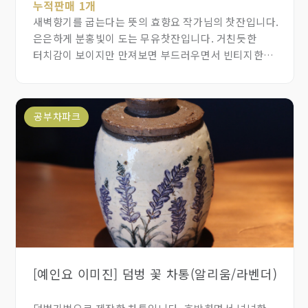
누적판매 1개
새벽향기를 굽는다는 뜻의 효향요 작가님의 찻잔입니다.
은은하게 분홍빛이 도는 무유찻잔입니다. 거친듯한
터치감이 보이지만 만져보면 부드러우면서 빈티지한
느낌의 찻잔입니다.
공부차파크
[예인요 이미진] 덤벙 꽃 차통(알리움/라벤더)