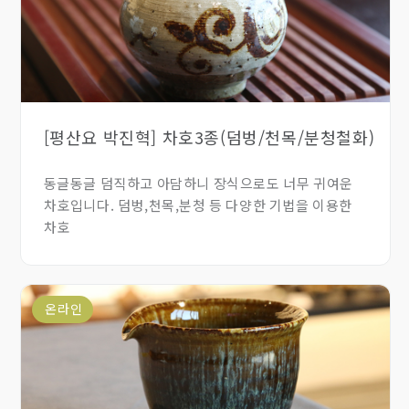
[평산요 박진혁] 차호3종(덤벙/천목/분청철화)
동글동글 덤직하고 아담하니 장식으로도 너무 귀여운
차호입니다. 덤벙,천목,분청 등 다양한 기법을 이용한
차호
온라인