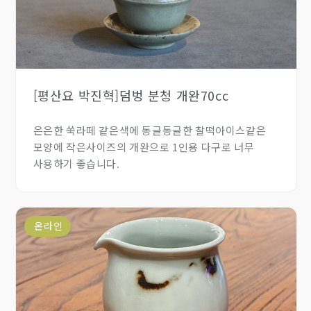
[평산요 박진혁]덤벙 분청 개완70cc
은은한 쑥라떼 같은색에 동글동글한 찰떡아이스같은
모양에 작은사이즈의 개완으로 1인용 다구로 너무
사용하기 좋습니다.
온라인