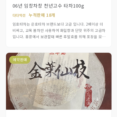
06년 임창차창 천년고수 타차100g
누적판매 18개
다다익선
임호타차는 은호타차 브랜드보다 고급 입니다. 2배이상 더
비싸고, 교목 봄차만 사용하여 화밀향과 단맛 위주의 고급차
입니다. 홍콩에서 보관할때 빠른 후발효를 위해 포장을 모두
벗기고 대형 항아리에 모아서 보관 했습니다. 대신 빠르게 잘
숙성되어 진향이 나타나고 홍탕 전환이 잘 됐습니다. 홍콩
수출후 다시 광동으로 팔려온 임창 고수 타차 입니다. 아주
예약판매
잘익었습니다. 시원한 단맛과 두꺼운 세월의 흔적이
있습니다. 목질향이 진향으로 발전하는 경계에서 시음자
기분을 좋게 합니다. 가성비짱 입니다.