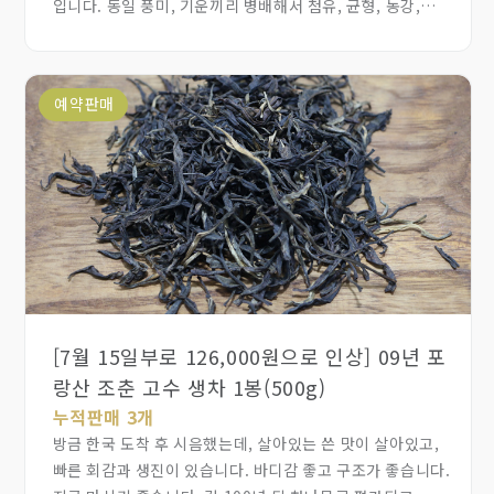
입니다. 동일 풍미, 기운끼리 병배해서 첨유, 균형, 농강,
강맹풍 총 4유형으로 만들어 나만의 기호와 체질에 맞는
최고 보이차 풍미와 기운을 느낄수 있습니다. 1틴 7g*4종 =
28g으로 단주차 정수를 체험하는 세트이며, 보이차의
예약판매
정수를 아는 분, 시작하는 귀한 분들께 선물하기에 어울리는
차입니다.
[7월 15일부로 126,000원으로 인상] 09년 포
랑산 조춘 고수 생차 1봉(500g)
누적판매 3개
방금 한국 도착 후 시음했는데, 살아있는 쓴 맛이 살아있고,
빠른 회감과 생진이 있습니다. 바디감 좋고 구조가 좋습니다.