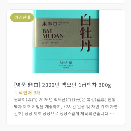
원료를 배합해 제작했습니다. 이십여 년간 숙성되어 진향이
편안하고 탕감 질감이 두터으며 약간의 쓴맛이 느껴집니다.
예약판매
제조사 표기는 없지만 품질이 매우 우수하며 맛의 부드러움,
찻잎 밑면의 활력과 탄력이 뚜렷하게 보입니다. 노 숙차를
좋아하시는 분께 추천드립니다.
[명품 鼎白] 2026년 백모단 1급백차 300g
누적판매 3개
딩바이(鼎白) 2026년 백모단(白牡丹)은 복정(福鼎) 전통
백차 제조 기법을 계승하여, 72시간 일광 및 자연 위조(자연
건조) 정공 제조 공정으로 정성스럽게 제작되었습니다.
건차는 회록색 바탕에 흰 털이 돋아 있으며, 우려내면 탕색은
맑고 투명한 황량색을 띠고 탕면에 털이 드러납니다. 신차