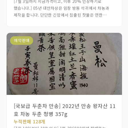
[7월 3일까지 지금가격이고, 이후 20% 인상하기로
했습니다.] 05년 대만차상은 임창 방동 석귀에서 차농과
제작을 합니다. 단단한 긴압에서 침출된 찻물은 연한
홍색으로 변했고, 투명하고 맑습니다. 맛은 진하면서
부드러운 구감을 전달하고 밀향, 은은한 진향과 함께
편안하게 다가옵니다. 생진과 회감이 매우 빠르고 10번 정도
예약판매
마시면 입안에 단맛이 계속이 머물고 있습니다. 구감이
깔끔하게 정리되고 마무리 됩니다. 지금보다 10배는 더
비싸도 비싸다 못 할 차입니다.오래된 석귀 생차를 찾는 분께
추천합니다.
[국보급 두춘차 만송] 2022년 만송 왕자산 11
호 차농 두춘 청병 357g
누적판매 128개