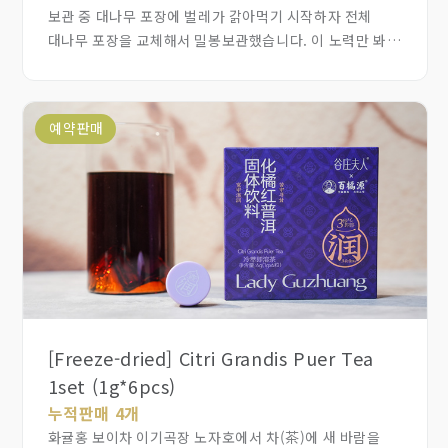
보관 중 대나무 포장에 벌레가 갉아먹기 시작하자 전체
대나무 포장을 교체해서 밀봉보관했습니다. 이 노력만 봐도
수장가가 이 차를 얼마나 소중히 여겼는지 알 수 있습니다.
현재 차 시장 분위기가 좋지 않아 아쉽지만 어쩔 수 없이
내놓고 여러분과 나누려 합니다. 종이 봉지 너머로도 진한
예약판매
차향이 스며나올 정도로 보관 상태가 최상급입니다. 차 잎을
펼쳐보면 살이 통통하고 어린 싹과 솜털이 굵고 풍부하며
꽃과 꿀이 어우러진 은은한 향이 편안하게 느껴집니다. 입에
넣으면 달고 부드러워 차를 처음 접하는 초보자도 거부감
없이 즐길 수 있고, 오랜 시간 차를 즐겨온 마니아에게는
더욱 구하기 힘든 귀한 품질입니다. 탕감은 부드러우면서도
깊은 무게감이 느껴집니다. 재고량이 극소량으로 단 30건만
확보했으며 저희가 일주일간 우선 판매 독점권을 보유하고
있습니다. 이 차가 시장에 풀리면 금방 전량 매입될 상품으로
가격도 매우 합리적이고 저렴하게 제공해 드립니다
[Freeze-dried] Citri Grandis Puer Tea
1set (1g*6pcs)
누적판매 4개
화귤홍 보이차 이기곡장 노자호에서 차(茶)에 새 바람을