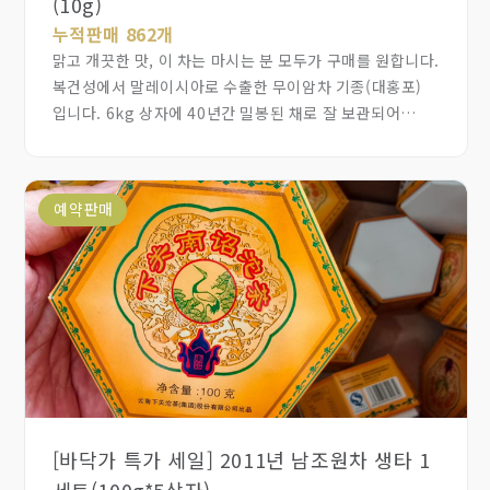
(10g)
누적판매 862개
맑고 개끗한 맛, 이 차는 마시는 분 모두가 구매를 원합니다.
복건성에서 말레이시아로 수출한 무이암차 기종(대홍포)
입니다. 6kg 상자에 40년간 밀봉된 채로 잘 보관되어
오래된 암차에서 나는 희열감있는 묵은향과 오래된 깊은
맛이 아주 좋습니다. 경험하지 못하면 절대 알수없는 특별한
맛입니다. 이렇게 열감이 빠른차, 등줄기로 해서 경추와 어깨
예약판매
전체가 뜨거워지는 차로 특별한 경험을 합니다. 놀라운
체험이 당신을 기다리고 있습니다
[바닥가 특가 세일] 2011년 남조원차 생타 1