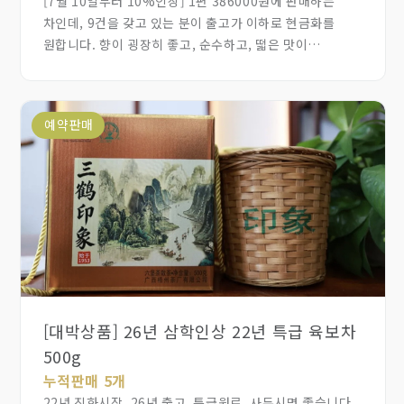
[7월 10일부터 10%인상] 1편 386000원에 판매하는
차인데, 9건을 갖고 있는 분이 출고가 이하로 현금화를
원합니다. 향이 굉장히 좋고, 순수하고, 떫은 맛이
전혀없습니다. 지난번 만송보다 더 향기롭고 단맛이
깊습니다. 만송 왕자산 해발 1340미터 적홍토, 고상하고
우아한 난향, 밀운이 함께하는 단맛이 매우 훌륭합니다. 명,
예약판매
청대에 황실에 전문으로 공급하던 국보급 공차입니다.
만송촌 11호 임인년 두춘 봄차로 생산했습니다.
[대박상품] 26년 삼학인상 22년 특급 육보차
500g
누적판매 5개
22년 진화시작, 26년 출고, 특급원료, 사두시면 좋습니다.