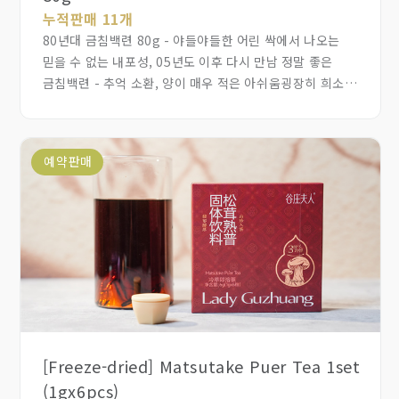
누적판매 11개
80년대 금침백련 80g - 야들야들한 어린 싹에서 나오는
믿을 수 없는 내포성, 05년도 이후 다시 만남 정말 좋은
금침백련 - 추억 소환, 양이 매우 적은 아쉬움굉장히 희소한
금침백련 노차로 만나기 어려운 차입니다. 장향, 백련향이
매우 훌륭합니다. 금침백련은 30%만 숙차로 하고
자연스럽게 익어가게 만든 최고급 숙차입니다. 극소량으로
예약판매
생산하는 차로 실패율이 매우 높습니다. 매우 어린 차청이
촘촘하며 솜털이 풍부하고 균일하다. 차색은 붉고 진하며
묵은 향이 뚜렷하다. 맛은 부드럽고 풍만하며 달콤하고 윤기
나며 점도가 높다. 생산량이 극도로 적은 최상품 금침백련
입니다. 홍콩 초 상류층이 마시던 차입니다. 편안해집니다.
지금도 만들기 어렵습니다..
[Freeze-dried] Matsutake Puer Tea 1set
(1gx6pcs)