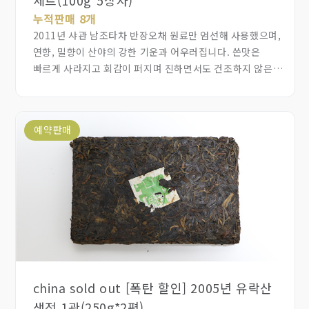
세트(100g*5상자)
누적판매 8개
2011년 샤관 남조타차 반장오채 원료만 엄선해 사용했으며,
연향, 밀향이 산야의 강한 기운과 어우러집니다. 쓴맛은
빠르게 사라지고 회감이 퍼지며 진하면서도 건조하지 않은
맛을 자아냅니다. 포랑산 차의 기본 기운이 깔려 맛은 진하고
풍만하며 차기운은 깊고 실속있어, 합리적인 가격으로 반장
특유의 풍격을 제대로 느낄 수 있습니다. 강함과 부드러움이
예약판매
조화롭고 침샘 분비가 끊이지 않으며 목구멍 뒤쪽에 시원한
느낌이 남고, 남조 특유의 운치와 반장의 강한 기운이 오래
지속됩니다. 차를 우려내면 연향이 찻물에 스며들고 진한
쓴맛은 깔끔하게 사라지며 겹겹의 회감이 느껴지고 우려낼
수 있는 횟수가 많아 여운이 깊습니다. 고전적인 남조 풍격에
반장오채를 블렌딩하여 진하고 균형 잡힌 맛으로, 일상
음용과 소장 모두 적합합니다.
china sold out [폭탄 할인] 2005년 유락산
생전 1관(250g*2편)