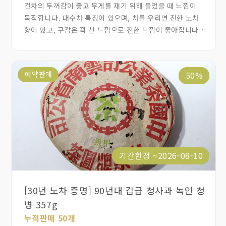
건차의 두꺼감이 좋고 무게를 재기 위해 들었을 때 느낌이
묵직합니다. 대수차 특징이 있으며, 차를 우리면 진한 노차
향이 있고, 구감은 꽉 찬 느낌으로 진한 느낌이 좋아집니다.
탕색은 진한 갈홍색으로 맑고 투명하며 맛은 진하고 약간의
쓴맛 뒤로 생진과 회감이 올라옵니다. 바디감이 좋은 숙차로
비어있는 맛이 전혀 없습니다. 00년 초반에 좋은 대수
예약판매
50%
원료로 만든 숙차가 드문데, 포랑산 반장일대 대수차로
숙차로 만든 점이 특이합니다. 산지 구분없이 대수차로
만들어서 보관한 20년 넘은 숙차는 구하기 어렵습니다.
바디감이 좋은 숙차인데, 개인 사정에 의해서 할인
판매합니다. 이 차는 더 오래 보관하면 생,숙 구분하기
어려운 차가 됩니다.
기간한정 ~2026-08-10
[30년 노차 증명] 90년대 갑급 청사과 녹인 청
병 357g
누적판매 50개