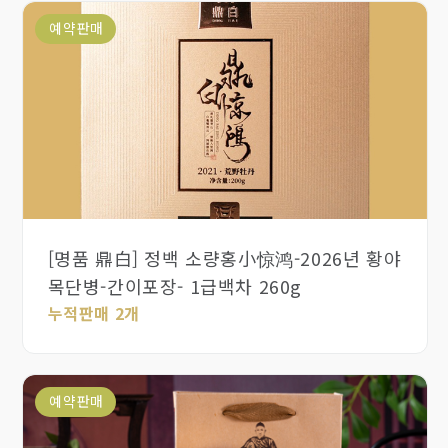
단계부터 이미 상쾌하고 부드러우며 단맛이 풍부하고,
예약판매
꽃향기와 호미향이 그윽하고 풍만하며, 청량한 단맛이 오래
지속되고 여운이 감돌며, 여러 차례 우려내도 여전히
신선하고 달콤하여, 햇빛의 차운을 생생하게 보여줍니다.
차는 5% 이내의 함수율로 엄격히 건차 입고되어
신국가표준보다 우수하며, 후기 진화 잠재력이 뛰어납니다.
300g 대용량 철캔 포장으로 밀봉 보관이 용이하여 향을
잃지 않으며, 즉시 음용하거나 장기 보관용으로
수집하기에도 놓칠 수 없는 우수한 선택입니다.
[명품 鼎白] 정백 소량홍小惊鸿-2026년 황야
목단병-간이포장- 1급백차 260g
누적판매 2개
예약판매