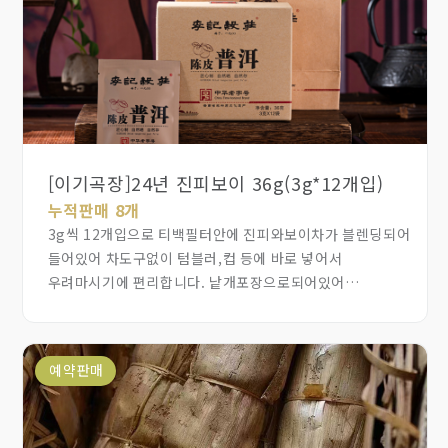
[이기곡장]24년 진피보이 36g(3g*12개입)
누적판매 8개
3g씩 12개입으로 티백필터안에 진피와보이차가 블렌딩되어
들어있어 차도구없이 텀블러,컵 등에 바로 넣어서
우려마시기에 편리합니다. 낱개포장으로되어있어
위생적으로 휴대해서 들고다니기에도 좋습니다. 진피의
맛과향이 은은하게 올라와 보이차와 잘 어울립니다.
예약판매