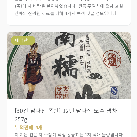
(茶)에 새 바람을 불어넣었습니다. 전통 푸얼차에 운남 고원
산야의 진귀한 재료를 더해 4가지 특색 맛을 선보입니다.
견수청(見手青) 푸얼, 송이 푸얼, 계피 생강 푸얼, 화귤홍
(化橘紅) 푸얼을 동결건조 분말로 제작해서 간편하게 물에
타거나 우유에 타서 자유롭게 젊은 감각의 새로운 보이차를
예약판매
마실 수 있고, 일상 속 부담 없는 건강 관리에 도움이 됩니다.
[30건 남나산 폭탄] 12년 남나산 노수 생차
357g
누적판매 4개
이 차는 전문 차 수집가 직접 공급하는 1차 직매 물량입니다.