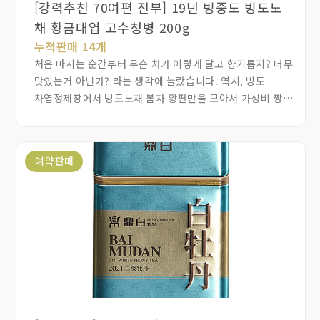
[강력추천 70여편 전부] 19년 빙중도 빙도노
채 황금대엽 고수청병 200g
누적판매 14개
처음 마시는 순간부터 무슨 차가 이렇게 달고 향기롭지? 너무
맛있는거 아닌가? 라는 생각에 놀랐습니다. 역시, 빙도
차엽정제창에서 빙도노채 봄차 황편만을 모아서 가성비 짱인
빙도노채 황금대엽 고수차를 출시했습니다. 지금 마셔도
향과 맛이 매우 달콤하고 난향이 아주 훌륭합니다. 누가
마셔도 매우 좋아할 차이며, 매년 나오는 차가 아닙니다.
예약판매