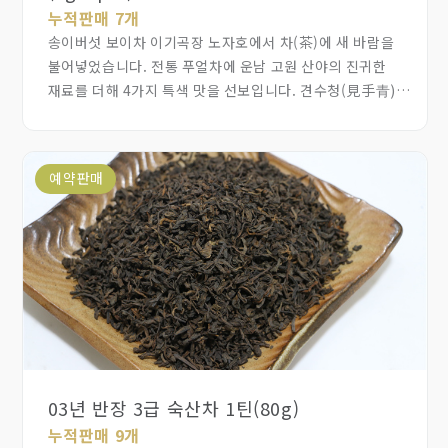
누적판매 7개
송이버섯 보이차 이기곡장 노자호에서 차(茶)에 새 바람을
불어넣었습니다. 전통 푸얼차에 운남 고원 산야의 진귀한
재료를 더해 4가지 특색 맛을 선보입니다. 견수청(見手青)
푸얼, 송이 푸얼, 계피 생강 푸얼, 화귤홍(化橘紅) 푸얼을
콜드브루 추출 후 동결건조 분말로 제작해서 간편하게 물에
타거나 우유에 타서 자유롭게 젊은 감각의 새로운 보이차를
예약판매
마실 수 있고, 일상 속 부담 없는 건강 관리에 도움이 됩니다.
03년 반장 3급 숙산차 1틴(80g)
누적판매 9개