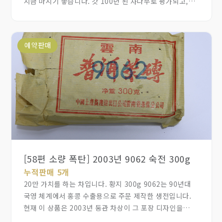
지금 마시기 좋습니다. 갓 100년 된 차나무로 평가되고,
십여 년 보관한 포랑산 산차는 매우 희귀합니다. 보관 공간이
많이 필요해 판매자나 수집가 모두 산차를 보관하기
꺼립니다. 더구나 포랑산 고수차는 더 귀하고, 17년이나
예약판매
됐습니다. 준노차 수준입니다. 이 포랑산 고산 이른 봄
고수차는 박스 세 개 분량밖에 없으며 한 박스당 24근
(12kg)이고 원박스로 잘 보관되었습니다. 포랑 고수차가
묵어서 나는 특별한 향이 있고, 차 탕은 약간 붉고 진하며
단맛과 생진이 빠르게 느껴집니다.
[58편 소량 폭탄] 2003년 9062 숙전 300g
누적판매 5개
20만 가치를 하는 차입니다. 황지 300g 9062는 90년대
국영 체계에서 홍콩 수출용으로 주문 제작한 생전입니다.
현재 이 상품은 2003년 둥관 차상이 그 포장 디자인을
좋아해 홍콩, 대만 수출용으로 복각한 숙전으로, 3급·5급