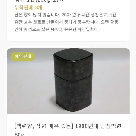
누적판매 8개
남은 양이 많지 않습니다. 2005년 유락산 생전은 기낙산
유란 고수 원료로 만들어서 풍미가 풍부합니다. 오랜 광동
건창 숙성으로 짙은 목향과 은은한 야산밀향이
어우러집니다. 입에 머금으면 달콤하고 부드러우며 탕질이
진하고 미끈하며 회감이 오래 남고 목넘김이 매우
편안합니다. 오래 우려도 달콤한 맛이 유지되어 우림성이
예약판매
좋습니다
[백련향, 장향 매우 좋음] 1980년대 금침백련
80g