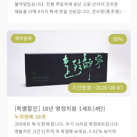
불어넣었습니다. 전통 푸얼차에 운남 고원 산야의 진귀한
재료를 더해 4가지 특색 맛을 선보입니다. 견수청(見手青)
푸얼, 송이 푸얼, 계피 생강 푸얼, 화귤홍(化橘紅) 푸얼을
동결건조 분말로 제작해서 간편하게 물에 타거나 우유에
타서 자유롭게 젊은 감각의 새로운 보이차를 마실 수 있고,
예약판매
50%
일상 속 부담 없는 건강 관리에 도움이 됩니다.
기간한정 ~2026-08-07
[특별할인] 18년 영정치원 1세트(4틴)
누적판매 26개
200세트 특가 판매 합니다. 두기 사치급 체험세트입니다.
명불허전 고간 단주차 꼭 체험해 보세요. 0.01% 보이차