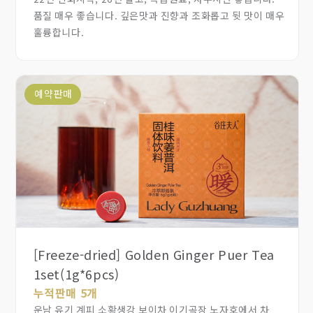
품질 매우 좋습니다. 깊은맛과 진향과 조화롭고 뒷 맛이 매우
훌륭합니다.
예약판매
[Freeze-dried] Golden Ginger Puer Tea
1set(1g*6pcs)
누적판매 5개
운남 유기 계피 소황생강 보이차 이기곡장 노자호에서 차