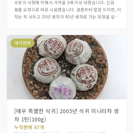
수장가 사정에 의해서 가격을 2배 이상 낮췄습니다. 긴급
샘플 요청으로 바로 시음했습니다. 결론부터 말씀 드리면, 이
차는 꼭 사두고 30년 생차가 40년 생차로 가는 과정을 살펴
보시라고 추천드립니다. 아직 남아있는 균형잡힌 고삽미는
미래의 맛있는 노차가 된다는 확신을 줍니다. 지금
시원하면서 진한 단맛, 고삽미, 밀향이 진향으로 전화되는
예약판매
복합 향이 나타나고, 빠른 회감과 생진이 있고, 전체적으로
균형을 이룬 풍미는 차 마시는 재미가 좋습니다. 1995년
정도의 30년 된 노차로 보시면 되고, 병면은 좋은 노차에서
나타나는 기름진 색감과 찻잎이 분명하게 드러나는 조소가
선명하고 잘 익고 있는 모습을 보여줍니다. 90년대
대만차상이 맹해차창 7542 병배로 중차공사에 주문을
넣었고 4의 병배로 생산해서 고삽미가 강하고, 회감이 빠른
특징을 갖췄습니다. 그 동안 중국 남방에서 건창 보관되었고,
탕색은 맑고 선명하고, 수그러진 고삽미가 적당한 힘을 갖고
있고, 생진과 회감이 빠릅니다. 병배 보이차 40년이
[매우 특별한 석귀] 2005년 석귀 미니타차 생
맛있다고 하는데, 장차 10년 지나면 이 차가 효자가 될 것
차 1틴(100g)
같습니다.
누적판매 67개