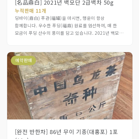
[名品鼎白] 2021년 백모단 2급백차 50g
누적판매 11개
딩바이(鼎白) 푸관(福罐)을 마시면, 행운이 항상
함께합니다. 우수한 푸딩(福鼎) 원료를 엄선하여, 매 한
모금이 푸딩 산수의 풍미를 담고 있습니다. 2021년 백모단
(白牡丹)은 화향이 짙고 감칠맛이 달콤하며 진하고
부드럽습니다. 혁신적인 입체 구조와 식품용 밀봉 기술을
채택하여 차향의 순수함을 보장하고, 빛과 공기를 차단하며
예약판매
이취(異味)가 스며드는 것을 방지합니다. 뚜껑을 열 때마다
처음 만났을 때처럼 차향이 사방에 퍼지고, 신선함이 처음과
같습니다. 캔 몸체는 딩바이 클래식 사각 캔의 업그레이드
버전으로, '비 갠 뒤 맑은 하늘'을 연상시키는 블루 컬러
디자인으로 예술성과 실용성을 겸비하였으며, 우아하고
휴대하기 간편합니다. 자신을 위한 음용은 물론, 고급 선물로
가족이나 친구에게 전할 때도 진심과 건강한 복이 가득 담겨
있으며, 이는 단지 차 한 상자의 선물일 뿐만 아니라 행운과
건강에 대한 아름다운 염원을 함께 전하는 것입니다.
[완전 반한차] 86년 무이 기종(대홍포) 1포