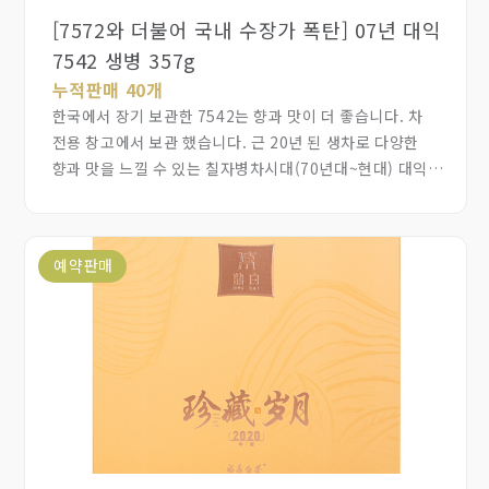
[7572와 더불어 국내 수장가 폭탄] 07년 대익
7542 생병 357g
누적판매 40개
한국에서 장기 보관한 7542는 향과 맛이 더 좋습니다. 차
전용 창고에서 보관 했습니다. 근 20년 된 생차로 다양한
향과 맛을 느낄 수 있는 칠자병차시대(70년대~현대) 대익
보이차 표준 풍미를 즐겨 보십시오. 수장가께서 중국보다 더
싸게 내 주셔서 현재 가격은 최저가격으로 예상되고, 향후
가치 상승 기회가 있는 차입니다. 출품 순서는 702, 703,
예약판매
704 피차 이지만, 수장가께서 일일이 고를 수 없기 때문에
무작위로 배송됩니다. 배송은 7일간 판매후 8월 10일부터
배송하겠습니다.