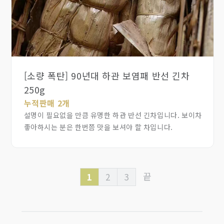
[소량 폭탄] 90년대 하관 보염패 반선 긴차
250g
누적판매 2개
설명이 필요없을 만큼 유명한 하관 반선 긴차입니다. 보이차
좋아하시는 분은 한번쯤 맛을 보셔야 할 차입니다.
끝
1
2
3