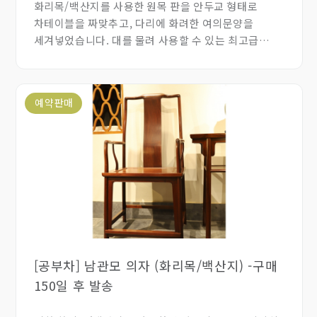
화리목/백산지를 사용한 원목 판을 안두교 형태로
차테이블을 짜맞추고, 다리에 화려한 여의문양을
세겨넣었습니다. 대를 물려 사용할 수 있는 최고급
차탁입니다.
예약판매
[공부차] 남관모 의자 (화리목/백산지) -구매
150일 후 발송