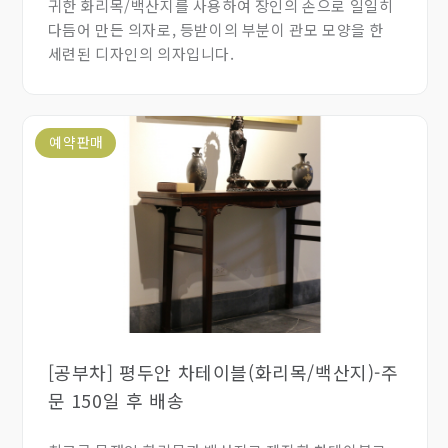
귀한 화리목/백산지를 사용하여 장인의 손으로 일일히
다듬어 만든 의자로, 등받이의 부분이 관모 모양을 한
세련된 디자인의 의자입니다.
예약판매
[공부차] 평두안 차테이블(화리목/백산지)-주
문 150일 후 배송