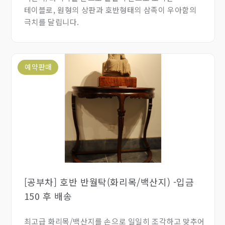
테이블로, 원형의 상판과 호반형태의 삼족이 우아함의
극치를 달립니다.
예약판매
[공부차] 호반 반월탁(화리목/백산지) -입금
150 후 배송
최고급 화리목/백산지를 손으로 일일히 조각하고 맞추어