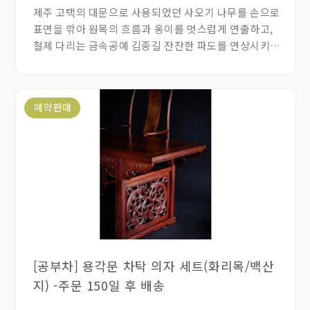
제주 고택의 대문으로 사용되었던 사오기 나무를 손으로
표면을 깎아 원목의 흐름과 옹이를 멋스럽게 연출하고,
철제 다리는 금속공예 김종길 잔잔한 파도를 연상시키는
패임을 넣어 자연미와 기하학적인 아름다움을 함께 느낄
수 있는 상품입니다.
예약판매
[공부차] 용각문 차탁 의자 세트(화리목/백산
지) -주문 150일 후 배송