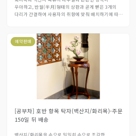
우아하고, 반월(半月)형태의 상판과 곧게 뻗은 3개의
다리가 간결하여 사용자의 취향에 맞춰 배치하기에 따라
연출하기 좋은 협탁입니다.
예약판매
[공부차] 호반 향목 탁자(백산지/화리목)-주문
150일 뒤 배송
백산지/화리목을 손으로 일일히 손으로 조각한