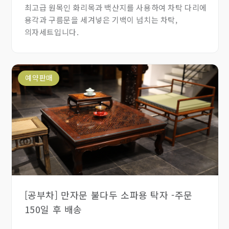
최고급 원목인 화리목과 백산지를 사용하여 차탁 다리에
용각과 구름문을 세겨넣은 기백이 넘치는 차탁,
의자세트입니다.
예약판매
[공부차] 만자문 불다두 소파용 탁자 -주문
150일 후 배송