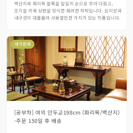
백산지와 화리목 블록을 일일히 손으로 깎아 다듬고,
조각을 끼워 상판을 장식한 화려한 차탁입니다. 심미성과
내구성이 대를물려 사용할만한 가치가 있는 작품입니다.
예약판매
[공부차] 여의 안두교198cm (화리목/백산지)
-주문 150일 후 배송