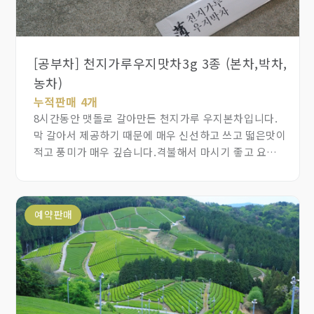
[공부차] 천지가루우지맛차3g 3종 (본차,박차,
농차)
누적판매 4개
8시간동안 맷돌로 갈아만든 천지가루 우지본차입니다.
막 갈아서 제공하기 때문에 매우 신선하고 쓰고 떫은맛이
적고 풍미가 매우 깊습니다.격불해서 마시기 좋고 요리,
초코렛, 베이커리, 아이스크림에 사용하면 재료로써의
가치를 더 높일 수 있습니다.
예약판매