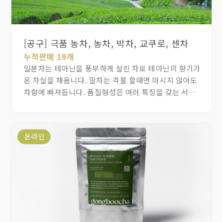
[공구] 극품 농차, 농차, 박차, 교쿠로, 센차
누적판매 19개
일본차는 테아닌을 풍부하게 살린 차로 테아닌의 향기가
온 차실을 채웁니다. 말차는 격불 할때면 마시지 않아도
차향에 빠져듭니다. 품질형성은 여러 특징을 갖는 서로
다른 찻잎의 장점을 살린 블렌딩으로 완성되는 교쿠로,
센차, 극농차, 농차,박차를 예약주문 받습니다.
기후변화로 인해 수확량 감소, 전세계 수요 증가로 인해
온라인
가격이 2배 올랐고 1인 구매 제한을 합니다. 덩달아 한국
녹차도 26년도 약 40% 인상 됩니다.