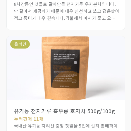
8시간동안 맷돌로 갈아만든 천지가루 우지본차입니다.
막 갈아서 제공하기 때문에 매우 신선하고 쓰고 떫은맛이
적고 풍미가 매우 깊습니다.격불해서 마시기 좋고 요리,
초코렛, 베이커리, 아이스크림에 사용하면 재료로써의
가치를 더 높일 수 있습니다.
온라인
유기농 천지가루 흑우롱 호지차 500g/100g
누적판매 11개
국내산 유기농 지리산 증청 찻잎을 5번에 걸쳐 홍배하여