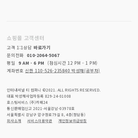
쇼핑몰 고객센터
고객 1:1상담
바로가기
문의전화
010-2064-5067
평일
9 AM - 6 PM
(점심시간 12 PM - 1 PM)
계좌번호
신한 110-526-235840 박성채(공부차)
인터내셔널 티 컴퍼니 ©2021. ALL RIGHTS RESERVED.
대표 박성채
사업자등록 829-24-01008
호스팅서비스 (주)카페24
통신판매업신고 2021-서울강남-03978호
서울특별시 강남구 압구정로79길 8, 4층(청담동)
회사소개
서비스이용약관
개인정보취급방침