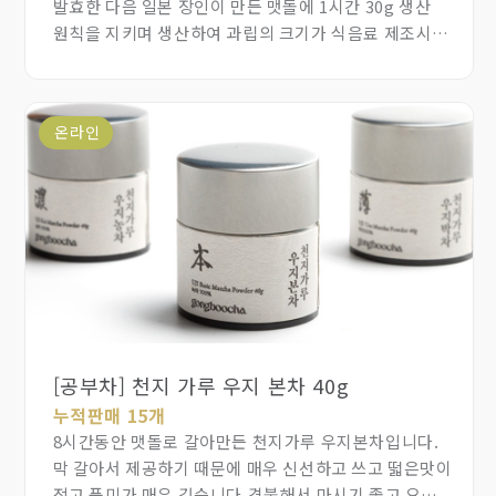
발효한 다음 일본 장인이 만든 맷돌에 1시간 30g 생산
원칙을 지키며 생산하여 과립의 크기가 식음료 제조시
식감과 향을 그대로 유지하는 장점이 있습니다. 고소하고
쌉싸름한 맛이 좋아 스무디,라떼,제과제빵에 사용하기
좋으며 설탕 등 첨가물이 들어가지않아 나만의 레시피를
온라인
만들어 사용할 수 있습니다.
[공부차] 천지 가루 우지 본차 40g
누적판매 15개
8시간동안 맷돌로 갈아만든 천지가루 우지본차입니다.
막 갈아서 제공하기 때문에 매우 신선하고 쓰고 떫은맛이
적고 풍미가 매우 깊습니다.격불해서 마시기 좋고 요리,