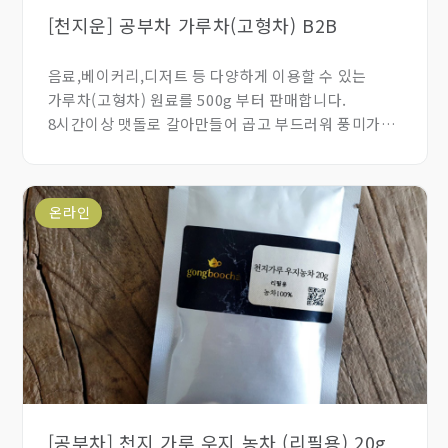
[천지운] 공부차 가루차(고형차) B2B
음료,베이커리,디저트 등 다양하게 이용할 수 있는
가루차(고형차) 원료를 500g 부터 판매합니다.
8시간이상 맷돌로 갈아만들어 곱고 부드러워 풍미가
매우 좋습니다.
온라인
[공부차] 천지 가루 우지 농차 (리필용) 20g