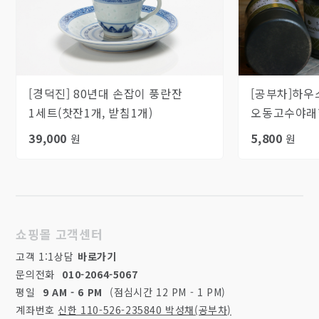
[경덕진] 80년대 손잡이 풍란잔
[공부차]하우
1세트(찻잔1개, 받침1개)
오동고수야래향
39,000
5,800
원
원
쇼핑몰 고객센터
고객 1:1상담
바로가기
문의전화
010-2064-5067
평일
9 AM - 6 PM
(점심시간 12 PM - 1 PM)
계좌번호
신한 110-526-235840 박성채(공부차)