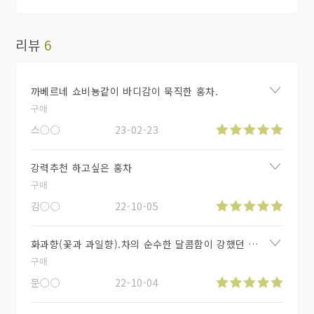
리뷰
6
까베르네 쇼비뇽같이 바디감이 묵직한 홍차.
구매
스○○
23-02-23
강력추천 하고싶은 홍차
구매
김○○
22-10-05
화과향(꽃과 과일향).차의 순수한 달콤함이 강했던 차 ♥
구매
문○○
22-10-04