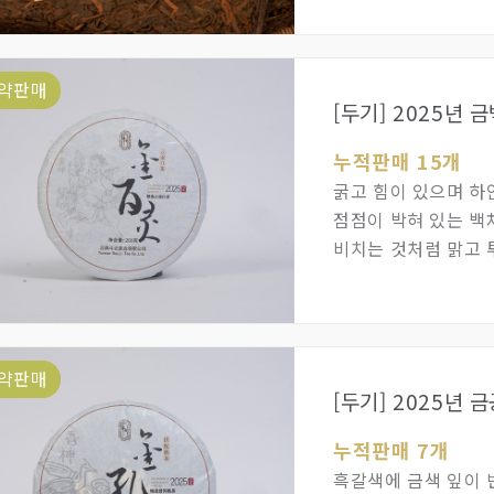
됩니다. 백사계, 육
120~150cc기준이
마시는 것을 추천합니
약판매
[두기] 2025년 
누적판매 15개
굵고 힘이 있으며 하
점점이 박혀 있는 백
비치는 것처럼 맑고 
약판매
[두기] 2025년 
누적판매 7개
흑갈색에 금색 잎이 