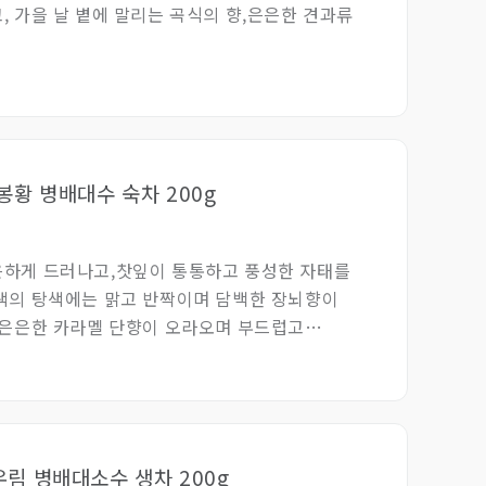
, 가을 날 볕에 말리는 곡식의 향,은은한 견과류
금봉황 병배대수 숙차 200g
은하게 드러나고,찻잎이 통통하고 풍성한 자태를
색의 탕색에는 맑고 반짝이며 담백한 장뇌향이
,은은한 카라멜 단향이 오라오며 부드럽고
니다.
우림 병배대소수 생차 200g