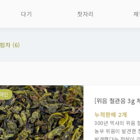
다기
찻자리
체
자사호
제과제빵다식
차 
험차 (6)
다관
차판
B
찻잔
차통
다기
개완
화로
O
숙우
향도구
품
(공도배)
차가구
사
탕관
라인
소품/차총
다
유리다기
화병화분
1
한국작가작품
누적판매 2개
포장재
기타 차도구
300년 역사의 위음
농부 위음이 발견한 
세트
발견했다는 전설이 깃