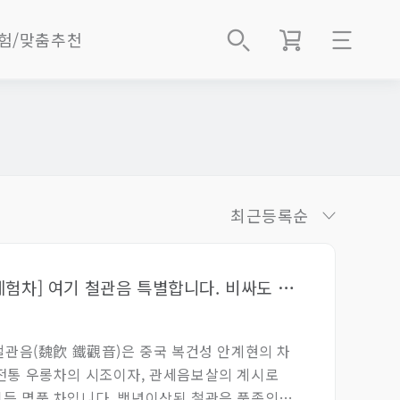
험/맞춤추천
로그인
best
회원가입
2B 벌크
 best
주문배송조회
EM 공급
마이페이지
최근등록순
절임박
전예약
다보茶寶
회/체험예약
[위음 철관음 3g 체험차] 여기 철관음 특별합니다. 비싸도 비싼게 아닙니다.
샵인샵지점
g차
 철관음(魏飮 鐵觀音)은 중국 복건성 안계현의 차
About Us
전통 우롱차의 시조이자, 관세음보살의 계시로
든 명품 차입니다. 백년이상된 철관음 품종의