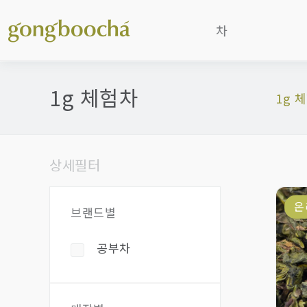
차
보이차
1g 체험차
1g 체
흑차
청차
(우롱차)
백차
상세필터
홍차
녹차/황차
온
브랜드별
일본차
한국후발효차
공부차
꽃차/기타
가루말차