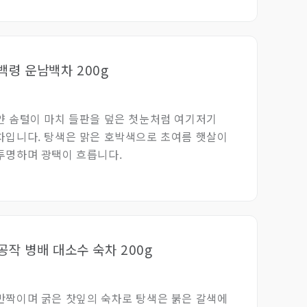
보차는 후발효도가 높기 때문에 6g을 추천합니다.
며, 40년이상된 보이노차도 9그램 진하게 우려서
다.
금백령 운남백차 200g
얀 솜털이 마치 들판을 덮은 첫눈처럼 여기저기
차입니다. 탕색은 맑은 호박색으로 초여름 햇살이
투명하며 광택이 흐릅니다.
금공작 병배 대소수 숙차 200g
반짝이며 굵은 찻잎의 숙차로 탕색은 붉은 갈색에