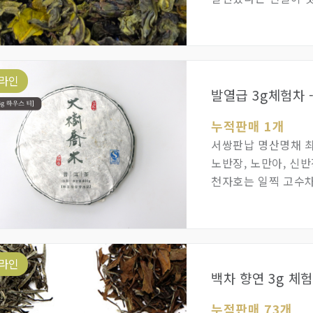
나무에서 딴 차엽을 
10년이상 세월동안
라인
발열급 3g체험차 
누적판매 1개
서쌍판납 명산명채 
노반장, 노만아, 신반
천자호는 일찍 고수차
산채, 연도별 숙성 
라인
백차 향연 3g 체
누적판매 73개