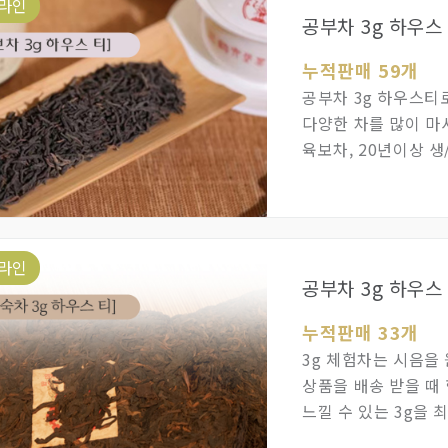
라인
공부차 3g 하우스 
누적판매 59개
공부차 3g 하우스티
다양한 차를 많이 마
육보차, 20년이상 
따라 서로 병배해서 
라인
공부차 3g 하우스
누적판매 33개
3g 체험차는 시음을
상품을 배송 받을 때
느낄 수 있는 3g을
모든 차를 수시로 업