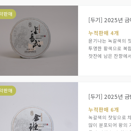
약판매
[두기] 2025년 
누적판매 4개
윤기나는 녹갈색의 찻
투명한 황색으로 복합
찻잔에 남은 잔향에
올라옵니다.
약판매
[두기] 2025년 
누적판매 6개
녹갈색의 찻잎으로 차
많이 분포되어 왕의 