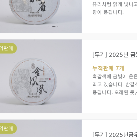
유리처럼 맑게 빛나고
향이 풍깁니다.
약판매
[두기] 2025년 
누적판매 7개
흑갈색에 금빛이 은
띄고 있습니다. 밤갈
풍깁니다. 오래된 듯
포만감이 혀를 감싸줍
약판매
[두기] 2025년금