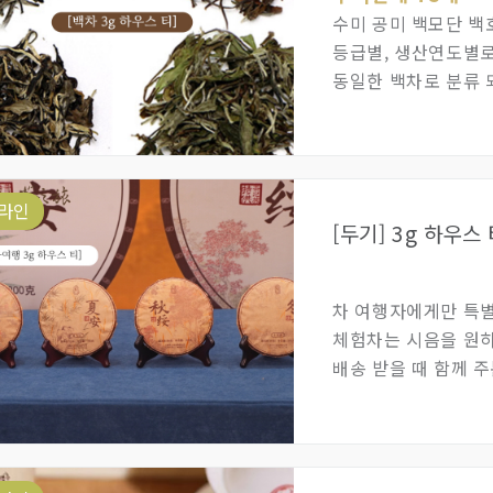
수미 공미 백모단 백
등급별, 생산연도별로
동일한 백차로 분류 
잘 맞는 백차를 찾아
라인
[두기] 3g 하우스
차 여행자에게만 특별
체험차는 시음을 원하
배송 받을 때 함께 
수 있는 3g을 최소