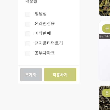
매장별
기획세트
청담점
온라인전용
온
예약판매
천지운티팩토리
공부차파크
초기화
적용하기
온