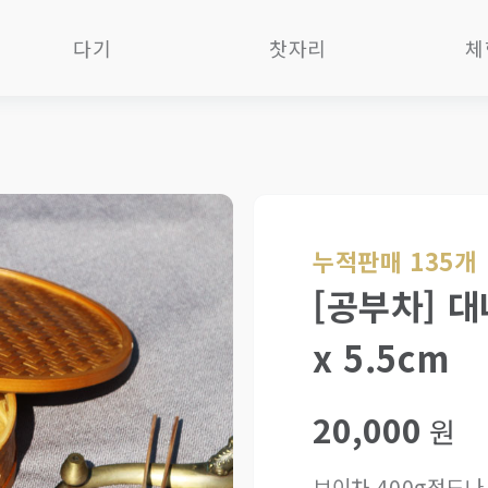
다기
찻자리
체
자사호
제과제빵다식
차 
다관
차판
B
찻잔
차통
다기
개완
화로
O
누적판매 135개
숙우
향도구
품
(공도배)
[공부차] 대
차가구
사
탕관
x 5.5cm
소품/차총
다
유리다기
화병화분
1
한국작가작품
20,000
포장재
기타 차도구
원
세트
보이차 400g정도나