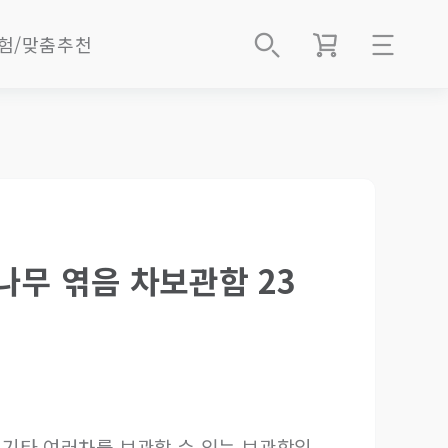
험/맞춤추천
로그인
best
회원가입
2B 벌크
 best
주문배송조회
EM 공급
마이페이지
절임박
나무 엮음 차보관함 23
전예약
다보茶寶
회/체험예약
샵인샵지점
g차
About Us
 기타 여러차를 보관할 수 있는 보관함입