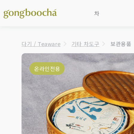
차
보이차
다기 / Teaware
기타 차도구
보관용품
흑차
청차
(우롱차)
백차
온라인전용
홍차
녹차/황차
일본차
한국후발효차
꽃차/기타
가루말차