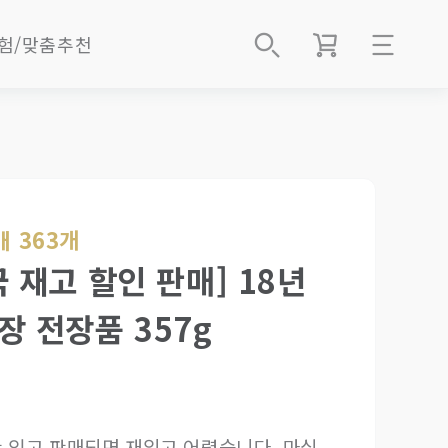
험/맞춤추천
로그인
best
회원가입
2B 벌크
 best
주문배송조회
EM 공급
마이페이지
 363개
절임박
 재고 할인 판매] 18년
전예약
다보茶寶
장 전장품 357g
회/체험예약
샵인샵지점
g차
About Us
 있고 판매되면 재입고 어렵습니다. 마실