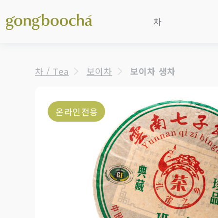
차
보이차
차 / Tea
보이차
보이차 생차
흑차
청차
(우롱차)
백차
온라인전용
홍차
녹차/황차
일본차
한국후발효차
꽃차/기타
가루말차