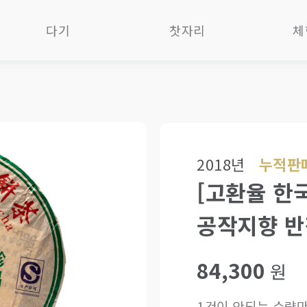
다기
찻자리
체
자사호
제과제빵다식
차 
다관
차판
B
찻잔
차통
다기
개완
화로
O
2018년
누적판매
숙우
향도구
품
(공도배)
[고환율 한국
차가구
사
탕관
공작지향 반
소품/차총
다
유리다기
화병화분
1
한국작가작품
84,300
포장재
기타 차도구
원
세트
1건이 안되는 수량만