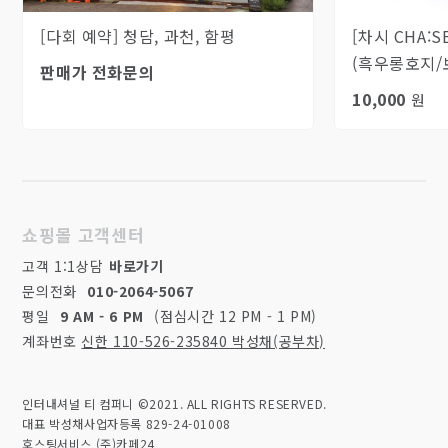
[다회 예약] 청담, 과천, 함평
[차시 CHA:S
(흑우롱호지/
판매가 전화문의
교토우지맛차
10,000
원
마카다미아)
쇼핑몰 고객센터
고객 1:1상담
바로가기
문의전화
010-2064-5067
평일
9 AM - 6 PM
(점심시간 12 PM - 1 PM)
계좌번호
신한 110-526-235840 박성채(공부차)
인터내셔널 티 컴퍼니 ©2021. ALL RIGHTS RESERVED.
대표 박성채
사업자등록 829-24-01008
호스팅서비스 (주)카페24