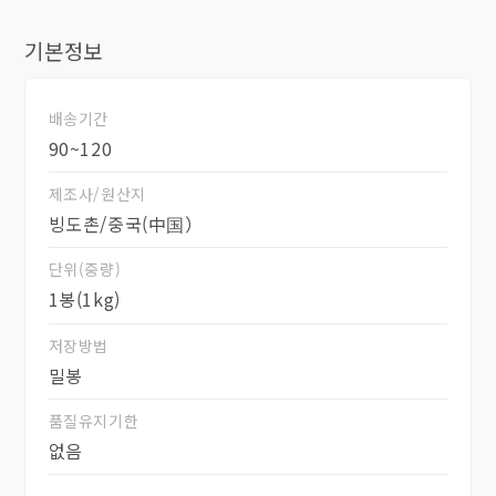
기본정보
배송기간
90~120
제조사/원산지
빙도촌/중국(中国）
단위(중량)
1봉(1kg)
저장방법
밀봉
품질유지기한
없음