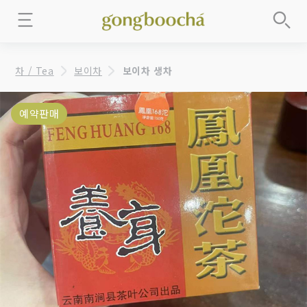
차 / Tea
보이차
보이차 생차
예약판매