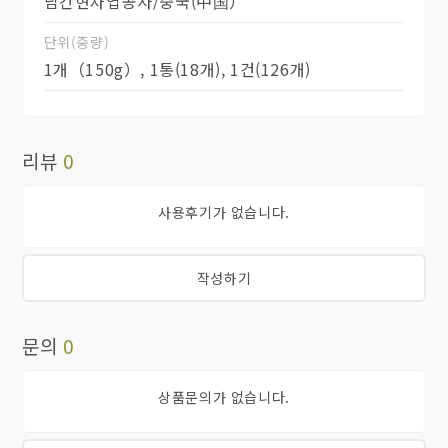
남간현차엽공사/중국(中国）
단위(중량)
1개（150g）, 1통(18개), 1건(126개)
리뷰
0
사용후기가 없습니다.
작성하기
문의
0
상품문의가 없습니다.