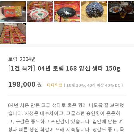
토림 2004년
[1건 특가] 04년 토림 168 양신 생타 150g
198,000
원
다다익선
( 10개 20%, 40개 이상 40% DC )
04년 처음 만든 고급 생타로 좋은 향이 나도록 잘 보관됐
습니다. 차청은 대수차이고, 고급스런 송연향이 은은하
고, 구감은 풍부하고 포만감이 있습니다. 입안에 남는 여
향과 빠른 생진 회감이 오래 지속됩니다. 탕감도 좋고, 목