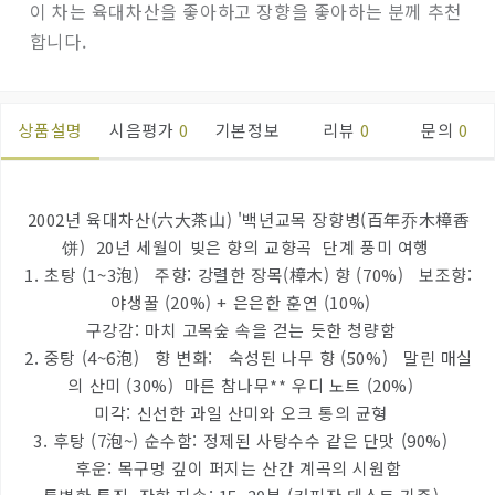
이 차는 육대차산을 좋아하고 장향을 좋아하는 분께 추천
합니다.
상품설명
시음평가
0
기본정보
리뷰
0
문의
0
2002년 육대차산(六大茶山) '백년교목 장향병(百年乔木樟香
饼) 20년 세월이 빚은 향의 교향곡 단계 풍미 여행
1. 초탕 (1~3泡) 주향: 강렬한 장목(樟木) 향 (70%) 보조향:
야생꿀 (20%) + 은은한 훈연 (10%)
구강감: 마치 고목숲 속을 걷는 듯한 청량함
2. 중탕 (4~6泡) 향 변화: 숙성된 나무 향 (50%) 말린 매실
의 산미 (30%) 마른 참나무** 우디 노트 (20%)
미각: 신선한 과일 산미와 오크 통의 균형
3. 후탕 (7泡~) 순수함: 정제된 사탕수수 같은 단맛 (90%)
후운: 목구멍 깊이 퍼지는 산간 계곡의 시원함