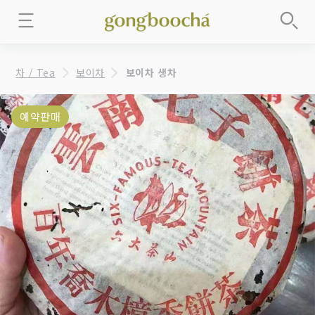
차 / Tea
보이차
보이차 생차
예약판매