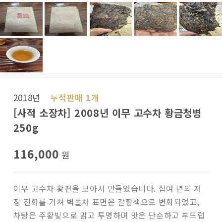
2018년
누적판매 1개
[사적 소장차] 2008년 이무 고수차 황금청병
250g
116,000
원
이무 고수차 황편을 모아서 만들었습니다. 십여 년의 저
장 진화를 거쳐 벽돌차 표면은 갈황색으로 변화되었고,
차탕은 주황빛으로 맑고 투명하며 맛은 단순하고 부드럽