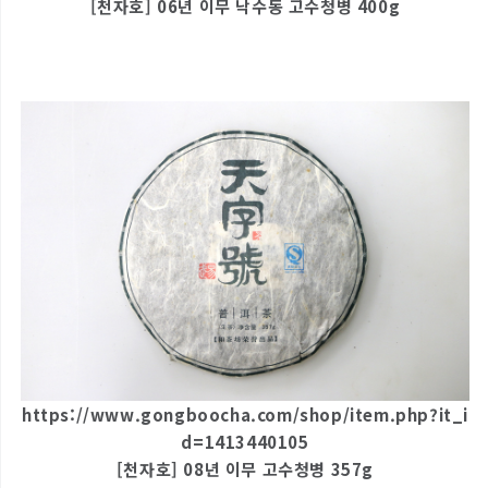
[천자호] 06년 이무 낙수동 고수청병 400g
https://www.gongboocha.com/shop/item.php?it_i
d=1413440105
[천자호] 08년 이무 고수청병 357g