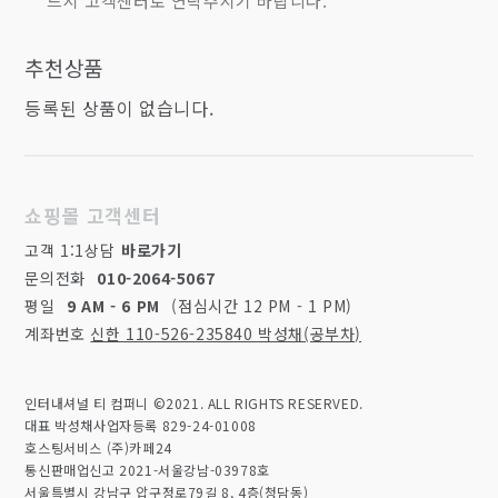
드시 고객센터로 연락주시기 바랍니다.
추천상품
등록된 상품이 없습니다.
쇼핑몰 고객센터
고객 1:1상담
바로가기
문의전화
010-2064-5067
평일
9 AM - 6 PM
(점심시간 12 PM - 1 PM)
계좌번호
신한 110-526-235840 박성채(공부차)
인터내셔널 티 컴퍼니 ©2021. ALL RIGHTS RESERVED.
대표 박성채
사업자등록 829-24-01008
호스팅서비스 (주)카페24
통신판매업신고 2021-서울강남-03978호
서울특별시 강남구 압구정로79길 8, 4층(청담동)