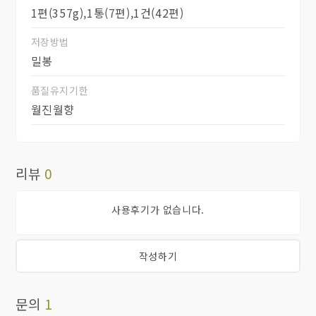
1편(357g),1통(7편),1건(42편)
저장방법
밀봉
품질유지기한
월진월향
리뷰
0
사용후기가 없습니다.
작성하기
문의
1