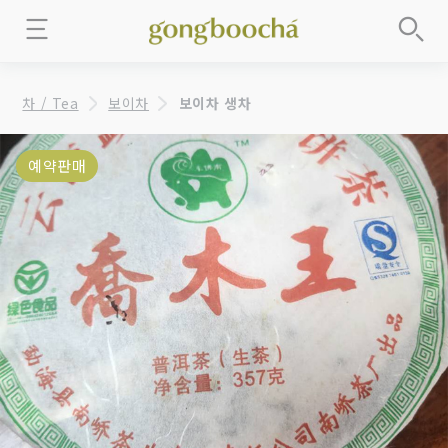
차 / Tea
보이차
보이차 생차
예약판매